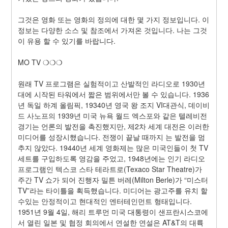
그것은 영화 또는 영화의 정의에 대한 몇 가지 정보입니다. 이 
정보는 다양한 소스 및 참조에서 가져온 것입니다. 나는 그것
이 유용 할 수 있기를 바랍니다.
MO TV ❍❍❍
원래 TV 프로그램은 실험적이고 산발적인 라디오로 1930년
대에 시작된 타워에서 짧은 범위에서만 볼 수 있습니다. 1936
년 독일 하계 올림픽, 19340년 영국 왕 조지 VI대관식, 데이비
드 사노프의 1939년 미국 뉴욕 월드 엑스포와 같은 텔레비전 
경기는 언론의 발전을 촉진했지만, 제2차 세계 대전은 이러한 
미디어를 성장시했습니다. 전쟁이 끝날 때까지 는 발전을 멈
추지 않았다. 19440년 세계 영화제는 많은 미국인들이 첫 TV 
세트를 구입하도록 영감을 주었고, 1948년에는 인기 라디오 
프로그램인 텍스코 스타 테라트로(Texaco Star Theatre)가 
주간 TV 쇼가 되어 진행자 밀튼 버레(Milton Berle)가 “미스터 
TV”라는 타이틀을 획득했습니다. 미디어는 광고주를 유치 할 
수있는 안정적이고 현대적인 엔터테인먼트 형태입니다. 
1951년 9월 4일, 해리 트루먼 미국 대통령이 샌프란시스코에
서 열린 일본 및 협정 회의에서 연설한 연설은 AT&T의 대륙 