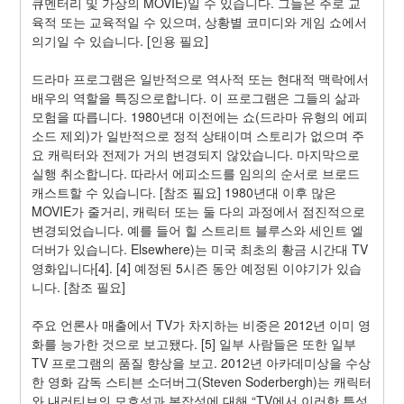
큐멘터리 및 가상의 MOVIE)일 수 있습니다. 그들은 주로 교
육적 또는 교육적일 수 있으며, 상황별 코미디와 게임 쇼에서 
의기일 수 있습니다. [인용 필요]
드라마 프로그램은 일반적으로 역사적 또는 현대적 맥락에서 
배우의 역할을 특징으로합니다. 이 프로그램은 그들의 삶과 
모험을 따릅니다. 1980년대 이전에는 쇼(드라마 유형의 에피
소드 제외)가 일반적으로 정적 상태이며 스토리가 없으며 주
요 캐릭터와 전제가 거의 변경되지 않았습니다. 마지막으로 
실행 취소합니다. 따라서 에피소드를 임의의 순서로 브로드
캐스트할 수 있습니다. [참조 필요] 1980년대 이후 많은 
MOVIE가 줄거리, 캐릭터 또는 둘 다의 과정에서 점진적으로 
변경되었습니다. 예를 들어 힐 스트리트 블루스와 세인트 엘
더버가 있습니다. Elsewhere)는 미국 최초의 황금 시간대 TV 
영화입니다[4]. [4] 예정된 5시즌 동안 예정된 이야기가 있습
니다. [참조 필요]
주요 언론사 매출에서 TV가 차지하는 비중은 2012년 이미 영
화를 능가한 것으로 보고됐다. [5] 일부 사람들은 또한 일부 
TV 프로그램의 품질 향상을 보고. 2012년 아카데미상을 수상
한 영화 감독 스티븐 소더버그(Steven Soderbergh)는 캐릭터
와 내러티브의 모호성과 복잡성에 대해 “TV에서 이러한 특성